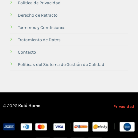
Política de Privacidad
Derecho de Retracto
Terminos y Condiciones
Tratamiento de Datos
Contacto
Políticas del Sistema de Gestión de Calidad
© 2026
Kaiú Home
Privacidad