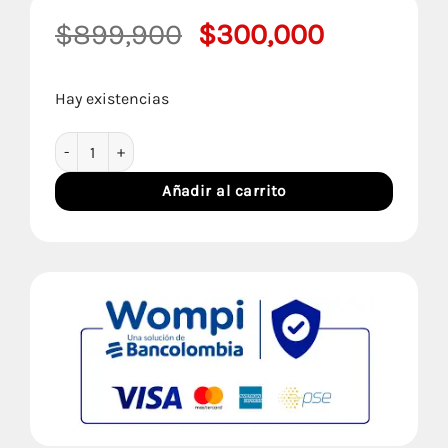
El
El
$
899,900
$
300,000
precio
precio
original
actual
Hay existencias
era:
es:
$899,900.
$300,000
Sofá Cama Genova cantidad
Añadir al carrito