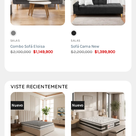
SALAS
SALAS
Combo Sofá Eloisa
Sofá Cama New
El
El
El
El
$
2,100,000
$
1,149,900
$
2,200,000
$
1,399,900
precio
precio
precio
precio
original
actual
original
actual
era:
es:
era:
es:
$2,100,000.
$1,149,900.
$2,200,000.
$1,399,900
VISTE RECIENTEMENTE
Nuevo
Nuevo