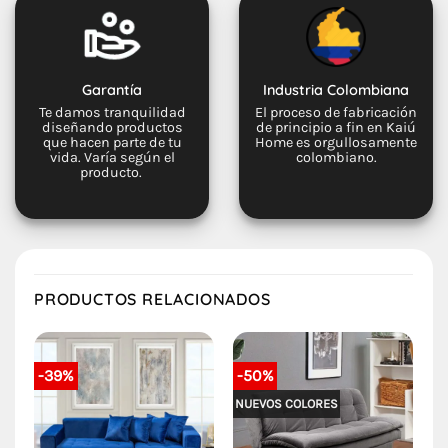
Garantía
Industria Colombiana
Te damos tranquilidad
El proceso de fabricación
diseñando productos
de principio a fin en Kaiú
que hacen parte de tu
Home es orgullosamente
vida. Varía según el
colombiano.
producto.
PRODUCTOS RELACIONADOS
-39%
-50%
NUEVOS COLORES