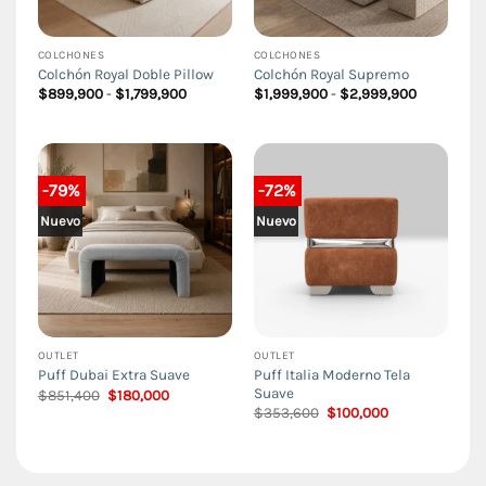
COLCHONES
COLCHONES
Colchón Royal Doble Pillow
Colchón Royal Supremo
Rango
Rango
$
899,900
-
$
1,799,900
$
1,999,900
-
$
2,999,900
de
de
precios:
precios:
desde
desde
$899,900
$1,999,90
hasta
hasta
$1,799,900
$2,999,90
-79%
-72%
Nuevo
Nuevo
OUTLET
OUTLET
Puff Italia Moderno Tela
Puff Dubai Extra Suave
Suave
El
El
$
851,400
$
180,000
precio
precio
El
El
$
353,600
$
100,000
original
actual
precio
precio
era:
es:
original
actual
$851,400.
$180,000.
era:
es:
$353,600.
$100,000.