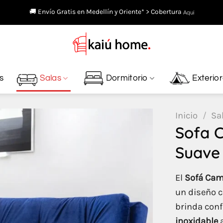
🚚 Envío Gratis en Medellín y Oriente* > Cobertura
Aquí
s
Salas
Dormitorio
Exterio
Inicio
/
Sa
Sofa C
Suave
El
Sofá Cam
un diseño 
brinda conf
inoxidable
a