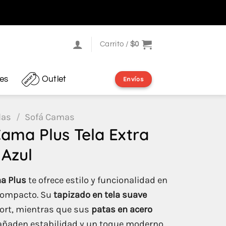
Carrito /
$
0
res
Outlet
Envíos
las
/
Sofá Camas
ama Plus Tela Extra
 Azul
a Plus
te ofrece estilo y funcionalidad en
compacto. Su
tapizado en tela suave
ort, mientras que sus
patas en acero
ñaden estabilidad y un toque moderno.