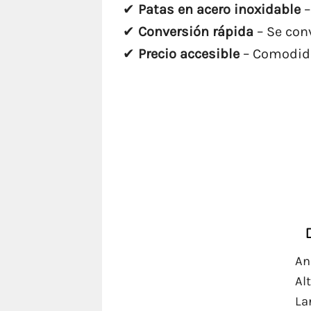
✔
Patas en acero inoxidable
–
✔
Conversión rápida
– Se con
✔
Precio accesible
– Comodida
An
Al
La