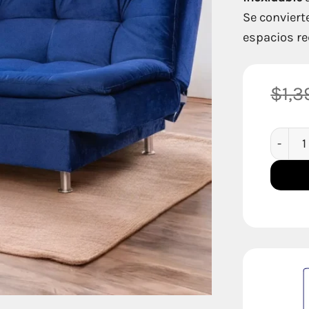
Se conviert
espacios re
$
1,
Sofa Ca