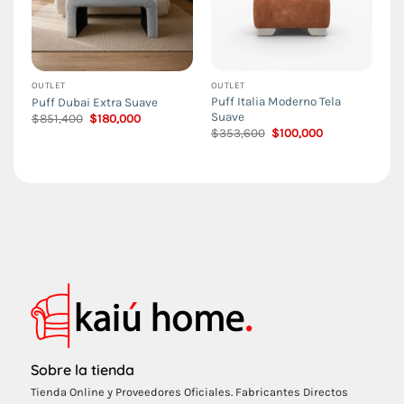
OUTLET
OUTLET
Puff Italia Moderno Tela
Puff Dubai Extra Suave
Suave
El
El
$
851,400
$
180,000
precio
precio
El
El
$
353,600
$
100,000
original
actual
precio
precio
era:
es:
original
actual
$851,400.
$180,000.
era:
es:
$353,600.
$100,000.
Sobre la tienda
Tienda Online y Proveedores Oficiales. Fabricantes Directos