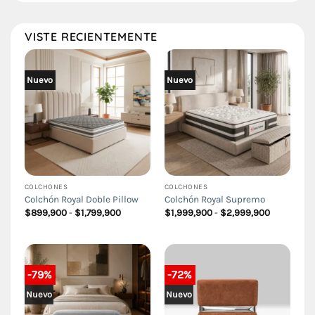
VISTE RECIENTEMENTE
Nuevo
Nuevo
COLCHONES
COLCHONES
Colchón Royal Doble Pillow
Colchón Royal Supremo
Rango
Rango
$
899,900
-
$
1,799,900
$
1,999,900
-
$
2,999,900
de
de
precios:
precios:
desde
desde
$899,900
$1,999,90
hasta
hasta
$1,799,900
$2,999,90
-79%
-72%
Nuevo
Nuevo