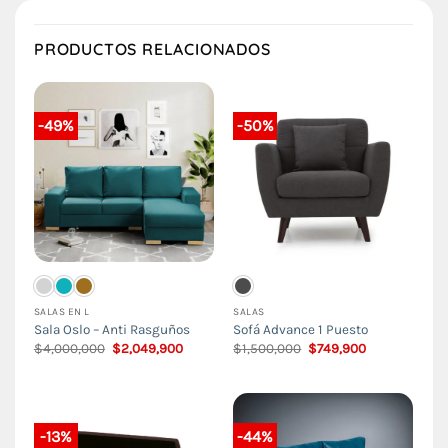
PRODUCTOS RELACIONADOS
-49%
-50%
SALAS EN L
SALAS
Sala Oslo – Anti Rasguños
Sofá Advance 1 Puesto
El
El
El
El
$
4,000,000
$
2,049,900
$
1,500,000
$
749,900
precio
precio
precio
precio
original
actual
original
actual
era:
es:
era:
es:
$4,000,000.
$2,049,900.
$1,500,000.
$749,900.
-13%
-44%