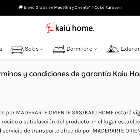
🚚 Envío Gratis en Medellín y Oriente* > Cobertura
Aquí
s
Salas
Dormitorio
Exterio
rminos y condiciones de garantía Kaiu H
dos por MADERARTE ORIENTE SAS/KAIU HOME estará vige
el recibo a satisfacción del producto en el lugar establec
 el servicio de transporte ofrecido por MADERARTE OR