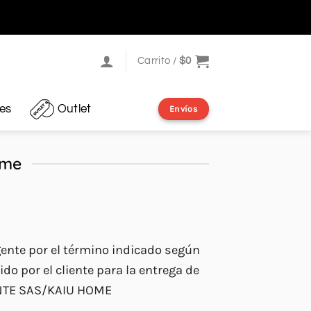
Carrito /
$
0
res
Outlet
Envíos
ome
nte por el término indicado según
ido por el cliente para la entrega de
IENTE SAS/KAIU HOME