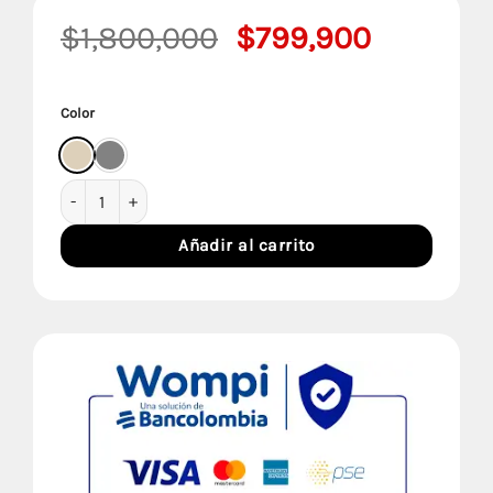
El
El
$
1,800,000
$
799,900
precio
precio
original
actual
Color
era:
es:
$1,800,000.
$799,90
Sofá Cama Bilbao cantidad
Añadir al carrito