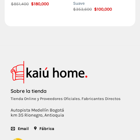
Suave
El
El
$
851,400
$
180,000
precio
precio
El
El
$
353,600
$
100,000
original
actual
precio
precio
era:
es:
original
actual
$851,400.
$180,000.
era:
es:
$353,600.
$100,000.
Sobre la tienda
Tienda Online y Proveedores Oficiales. Fabricantes Directos
Autopista Medellín Bogotá
km 35 Rionegro, Antioquia
Email
Fábrica