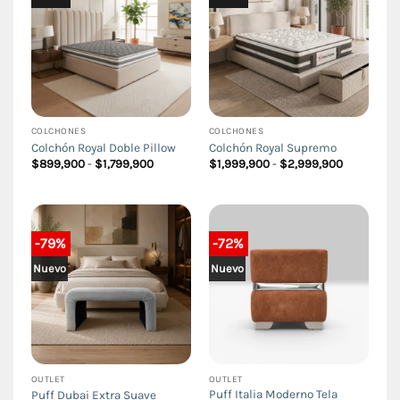
COLCHONES
COLCHONES
Colchón Royal Doble Pillow
Colchón Royal Supremo
Rango
Rango
$
899,900
-
$
1,799,900
$
1,999,900
-
$
2,999,900
de
de
precios:
precios:
desde
desde
$899,900
$1,999,90
hasta
hasta
$1,799,900
$2,999,90
-79%
-72%
Nuevo
Nuevo
OUTLET
OUTLET
Puff Italia Moderno Tela
Puff Dubai Extra Suave