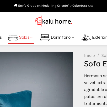
🚚 Envío Gratis en Medellín y Oriente* > Cobertura
Aquí
s
Salas
Dormitorio
Exterio
Inicio
/
Sa
Sofa 
Hermoso sof
velvet extr
agradable a
patas en ro
tratamiento