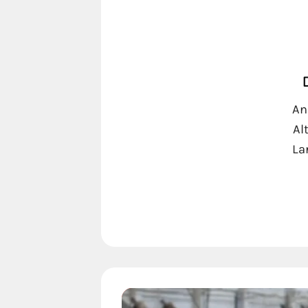
An
Al
La