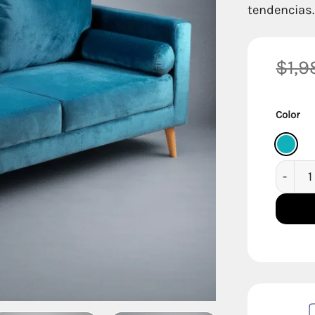
tendencias.
$
1,
Color
Sofa Eu