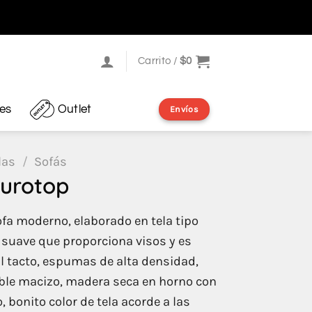
Carrito /
$
0
res
Outlet
Envíos
las
/
Sofás
Eurotop
a moderno, elaborado en tela tipo
a suave que proporciona visos y es
l tacto, espumas de alta densidad,
ble macizo, madera seca en horno con
, bonito color de tela acorde a las