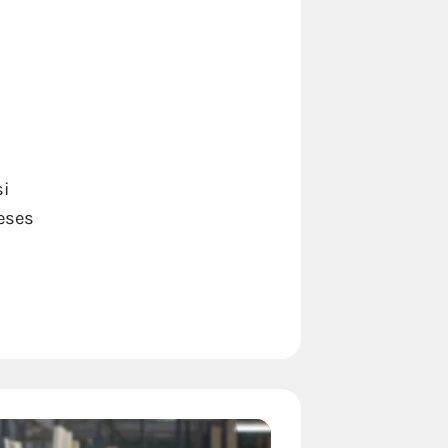
si
eses