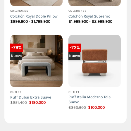
COLCHONES
COLCHONES
Colchón Royal Doble Pillow
Colchón Royal Supremo
Rango
Rango
$
899,900
-
$
1,799,900
$
1,999,900
-
$
2,999,900
de
de
precios:
precios:
desde
desde
$899,900
$1,999,90
hasta
hasta
$1,799,900
$2,999,90
-79%
-72%
Nuevo
Nuevo
OUTLET
OUTLET
Puff Italia Moderno Tela
Puff Dubai Extra Suave
Suave
El
El
$
851,400
$
180,000
precio
precio
El
El
$
353,600
$
100,000
original
actual
precio
precio
era:
es:
original
actual
$851,400.
$180,000.
era:
es:
$353,600.
$100,000.