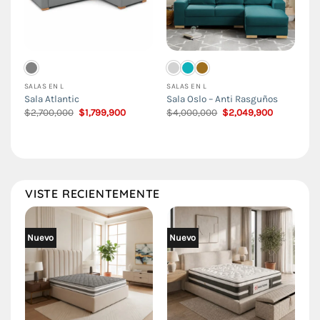
SALAS EN L
SALAS EN L
Sala Atlantic
Sala Oslo – Anti Rasguños
El
El
El
El
$
2,700,000
$
1,799,900
$
4,000,000
$
2,049,900
precio
precio
precio
precio
original
actual
original
actual
era:
es:
era:
es:
$2,700,000.
$1,799,900.
$4,000,000.
$2,049,900
VISTE RECIENTEMENTE
Nuevo
Nuevo