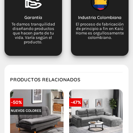
Garantía
Industria Colombiana
Te damos tranquilidad
El proceso de fabricación
diseñando productos
de principio a fin en Kaiú
que hacen parte de tu
Home es orgullosamente
vida. Varía según el
colombiano.
producto.
PRODUCTOS RELACIONADOS
-50%
-47%
NUEVOS COLORES