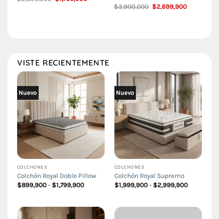
precio
precio
El
El
$
3,900,000
$
2,699,900
original
actual
precio
precio
era:
es:
original
actual
$2,800,000.
$1,799,900.
era:
es:
$3,900,000.
$2,699,900
VISTE RECIENTEMENTE
Nuevo
Nuevo
COLCHONES
COLCHONES
Colchón Royal Doble Pillow
Colchón Royal Supremo
Rango
Rango
$
899,900
-
$
1,799,900
$
1,999,900
-
$
2,999,900
de
de
precios:
precios:
desde
desde
$899,900
$1,999,90
hasta
hasta