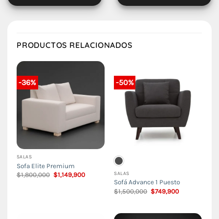
PRODUCTOS RELACIONADOS
-36%
-50%
SALAS
Sofa Elite Premium
SALAS
El
El
$
1,800,000
$
1,149,900
precio
precio
Sofá Advance 1 Puesto
original
actual
El
El
$
1,500,000
$
749,900
era:
es:
precio
precio
$1,800,000.
$1,149,900.
original
actual
era:
es:
$1,500,000.
$749,900.