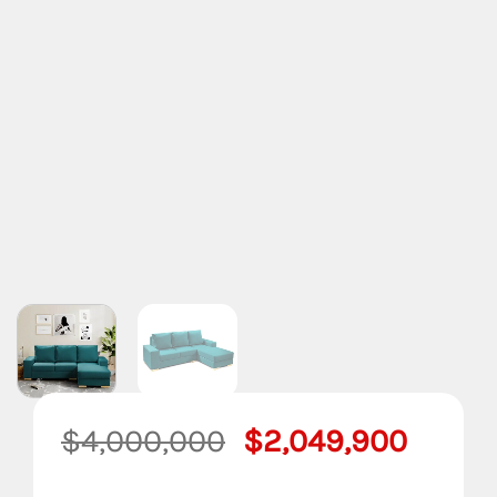
El
El
$
4,000,000
$
2,049,900
precio
precio