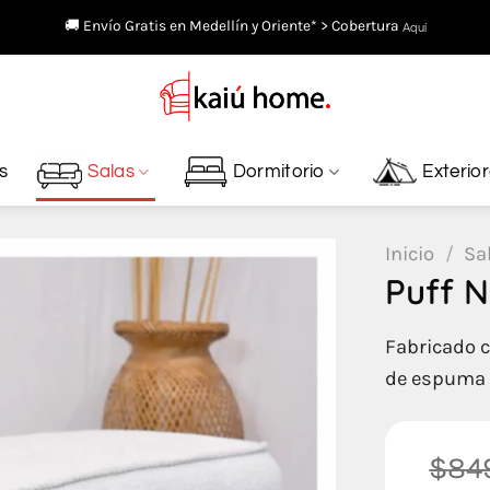
🚚 Envío Gratis en Medellín y Oriente* > Cobertura
Aquí
s
Salas
Dormitorio
Exterio
Inicio
/
Sa
Puff N
Fabricado c
de espuma s
$
84