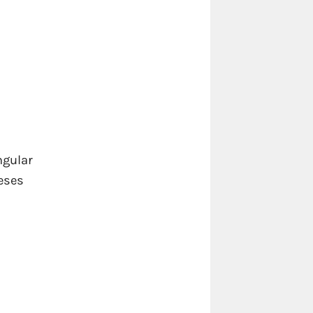
ngular
eses