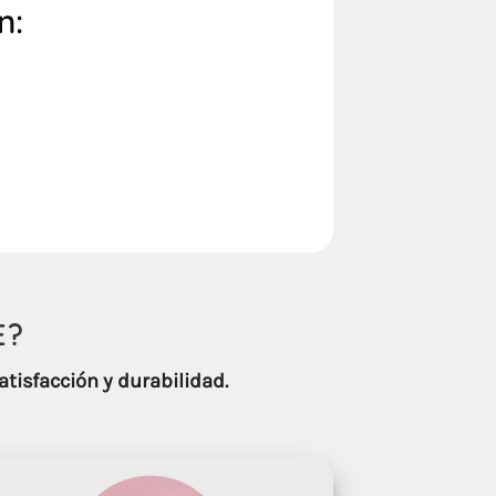
n:
E
?
atisfacción y durabilidad.