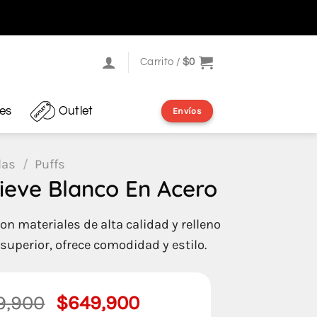
Carrito /
$
0
res
Outlet
Envíos
las
/
Puffs
ieve Blanco En Acero
on materiales de alta calidad y relleno
uperior, ofrece comodidad y estilo.
El
El
9,900
$
649,900