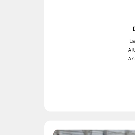
La
Al
An