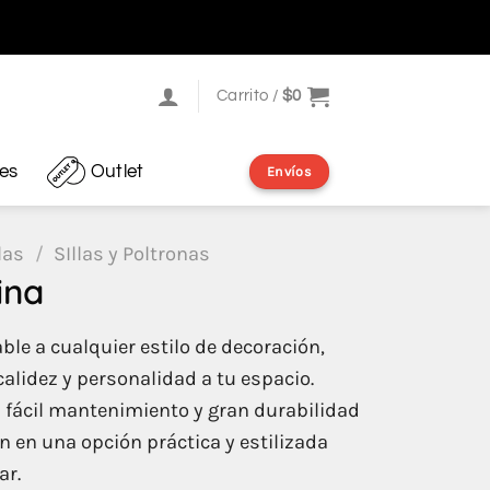
Carrito /
$
0
res
Outlet
Envíos
las
/
SIllas y Poltronas
ina
able a cualquier estilo de decoración,
alidez y personalidad a tu espacio.
fácil mantenimiento y gran durabilidad
en en una opción práctica y estilizada
ar.