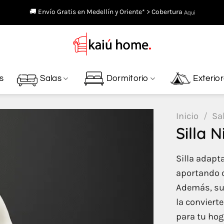
🚚 Envío Gratis en Medellín y Oriente* > Cobertura
Aquí
s
Salas
Dormitorio
Exterio
Inicio
/
Sa
Silla N
Silla adapt
aportando c
Además, su 
la conviert
para tu hog