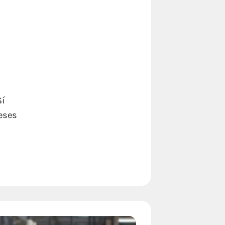
Sí
eses