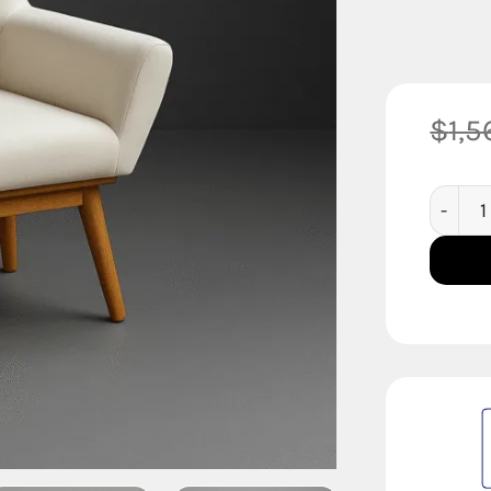
$
1,
Silla N