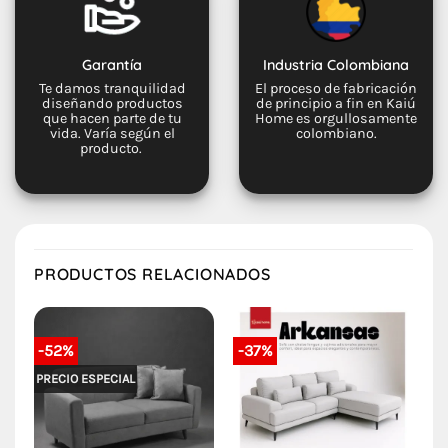
Garantía
Industria Colombiana
Te damos tranquilidad
El proceso de fabricación
diseñando productos
de principio a fin en Kaiú
que hacen parte de tu
Home es orgullosamente
vida. Varía según el
colombiano.
producto.
PRODUCTOS RELACIONADOS
-52%
-37%
PRECIO ESPECIAL