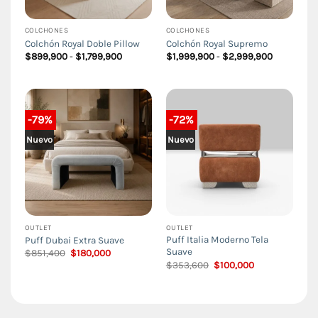
COLCHONES
COLCHONES
Colchón Royal Doble Pillow
Colchón Royal Supremo
Rango
Rango
$
899,900
-
$
1,799,900
$
1,999,900
-
$
2,999,900
de
de
precios:
precios:
desde
desde
$899,900
$1,999,90
hasta
hasta
$1,799,900
$2,999,90
-79%
-72%
Nuevo
Nuevo
OUTLET
OUTLET
Puff Italia Moderno Tela
Puff Dubai Extra Suave
Suave
El
El
$
851,400
$
180,000
precio
precio
El
El
$
353,600
$
100,000
original
actual
precio
precio
era:
es:
original
actual
$851,400.
$180,000.
era:
es:
$353,600.
$100,000.