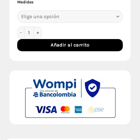
Medidas
desde
$1,349
hasta
Combo Andaluz cantidad
$2,199
Añadir al carrito