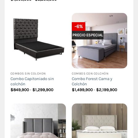
desde
de
$274,900
precios:
hasta
desde
$399,900
$1,599,900
hasta
$2,299,900
-6%
PRECIO ESPECIAL
COMBOS SIN COLCHON
COMBOS CON COLCHÓN
Combo Capitoniado sin
Combo Forest Cama y
colchón
Colchón
Rango
Rango
$
849,900
-
$
1,299,900
$
1,499,900
-
$
2,199,900
de
de
precios:
precios:
desde
desde
$849,900
$1,499,900
hasta
hasta
$1,299,900
$2,199,900