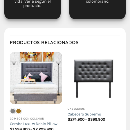
vida. Varía según el
colombiano.
producto.
PRODUCTOS RELACIONADOS
CABECEROS
Cabecero Supremo
COMBOS CON COLCHÓN
Rango
$
274,900
-
$
399,900
de
Combo Luxury Doble Pillow
precios:
Rango
$
1,599,900
-
$
2,299,900