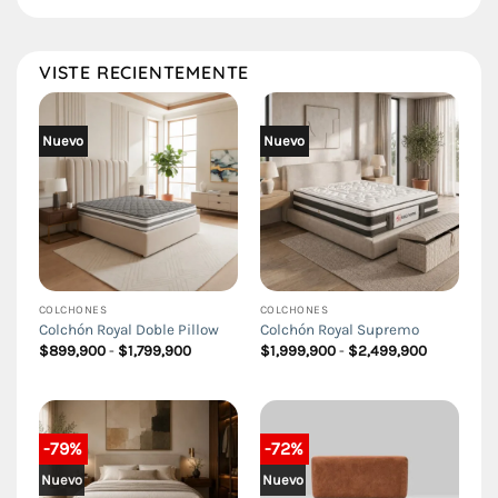
$1,799,900
$299,900
hasta
hasta
$2,999,900
$449,900
VISTE RECIENTEMENTE
Nuevo
Nuevo
COLCHONES
COLCHONES
Colchón Royal Doble Pillow
Colchón Royal Supremo
Rango
Rango
$
899,900
-
$
1,799,900
$
1,999,900
-
$
2,499,900
de
de
precios:
precios:
desde
desde
$899,900
$1,999,90
hasta
hasta
$1,799,900
$2,499,90
-79%
-72%
Nuevo
Nuevo