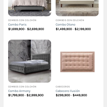
COMBOS CON COLCHÓN
COMBOS CON COLCHÓN
Combo Paris
Combo Otono
Rango
Rango
$
1,699,900
-
$
2,699,900
$
1,499,900
-
$
2,199,900
de
de
precios:
precios:
desde
desde
$1,699,900
$1,499,900
hasta
hasta
$2,699,900
$2,199,900
COMBOS CON COLCHÓN
CABECEROS
Combo Armony
Cabecero Ilusión
Rango
Rango
$
1,799,900
-
$
2,999,900
$
299,900
-
$
449,900
de
de
precios:
precios:
desde
desde