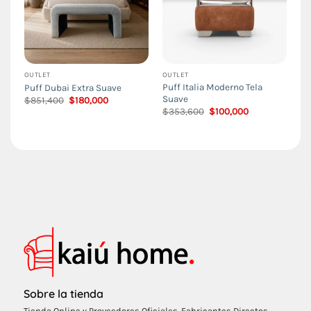
OUTLET
OUTLET
Puff Italia Moderno Tela
Puff Dubai Extra Suave
Suave
El
El
$
851,400
$
180,000
precio
precio
El
El
$
353,600
$
100,000
original
actual
precio
precio
era:
es:
original
actual
$851,400.
$180,000.
era:
es:
$353,600.
$100,000.
Sobre la tienda
Tienda Online y Proveedores Oficiales. Fabricantes Directos