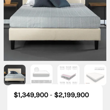
Rango
$
1,349,900
-
$
2,199,900
de
precio